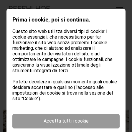
Prima i cookie, poi si continua.
Questo sito web utilizza diversi tipi di cookie: i
cookie essenziali, che necessitiamo per far
funzionare il sito web senza problemi. I cookie
Tutti i nostri vini sono disponibili direttamente presso la
marketing, che ci aiutano ad analizzare il
nostra cantina. Venite a trovarci e scoprite non solo i
comportamento dei visitatori del sito e ad
nostri vini, ma anche le persone e la passione che ci
ottimizzare le campagne. I cookie funzionali, che
stanno dietro – sia in vigna che in cantina.
assicurano la visualizzazione ottimale degli
strumenti integrati da terzi.
Se siete interessati ai nostri vini e non potete venire di
persona,
contattateci
direttamente
.
Potete decidere in qualsiasi momento quali cookie
desidera accettare e quali no (l'accesso alle
impostazioni dei cookie si trova nella sezione del
sito "Cookie").
Accetta tutti i cookie