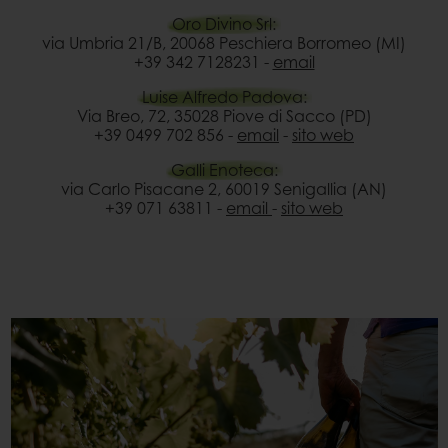
Oro Divino Srl:
via Umbria 21/B, 20068 Peschiera Borromeo (MI)
+39 342 7128231 -
email
Luise Alfredo Padova:
Via Breo, 72, 35028 Piove di Sacco (PD)
+39 0499 702 856 -
emai
l
-
sito web
Galli Enoteca:
via Carlo Pisacane 2, 60019 Senigallia (AN)
+39 071 63811 -
email
-
sito web